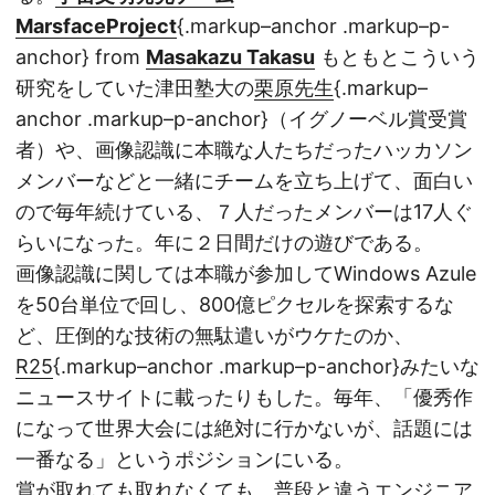
MarsfaceProject
{.markup–anchor .markup–p-
anchor} from
Masakazu Takasu
もともとこういう
研究をしていた津田塾大の
栗原先生
{.markup–
anchor .markup–p-anchor}（イグノーベル賞受賞
者）や、画像認識に本職な人たちだったハッカソン
メンバーなどと一緒にチームを立ち上げて、面白い
ので毎年続けている、７人だったメンバーは17人ぐ
らいになった。年に２日間だけの遊びである。
画像認識に関しては本職が参加してWindows Azule
を50台単位で回し、800億ピクセルを探索するな
ど、圧倒的な技術の無駄遣いがウケたのか、
R25
{.markup–anchor .markup–p-anchor}みたいな
ニュースサイトに載ったりもした。毎年、「優秀作
になって世界大会には絶対に行かないが、話題には
一番なる」というポジションにいる。
賞が取れても取れなくても、普段と違うエンジニア