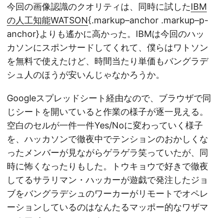
今回の画像認識のクオリティは、同時に試した
IBM
の人工知能WATSON
{.markup–anchor .markup–p-
anchor}よりも遙かに高かった。IBMは今回のハッ
カソンにスポンサードしてくれて、僕らはワトソン
を無料で使えたけど、時間当たり単価もバングラデ
シュ人のほうが安いんじゃなかろうか。
Googleスプレッドシート経由なので、ブラウザで同
じシートを開いていると作業の様子が逐一見える。
空白のセルが一件一件Yes/Noに変わっていく様子
を、ハッカソンで徹夜中でテンションのおかしくな
ったメンバーが見ながらゲラゲラ笑っていたが、同
時に怖くなったりもした。トウキョウで好きで徹夜
してるサラリマン・ハッカーが遊戯で発注したジョ
ブをバングラデシュのワーカーがリモートでオペレ
ーションしているのはなんたるマッポー的なワザマ