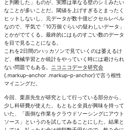
と判断した」ものが、実際は単なる壁のシミみたい
なことが多いことだ。閾値を上げすぎるとまったく
ヒットしないし、元データが数十億ピクセルレベル
なので、平気で「10万個ぐらいの疑わしいデータ」
とかがでてくる。最終的にはものすごい数のデータ
を目で見ることになる。
これを2日間のハッカソンで見ていくのは萎えるけ
ど、機械学習とか統計をやっていく時には避けられ
ない問題でもある。
ニコニコデータ研究会
{.markup–anchor .markup–p-anchor}で言う根性
マイニングだ。
今回、栗原先生が研究として行っている部分から、
少し科研費が使えた。もともと全員が興味を持って
いた、「面倒な作業をクラウドソーシングにアウト
ソース」というのを試してみることにした。結果と
しては、払ったお金は総額数千円なので、飲み会に