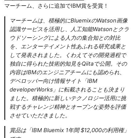
マーチーム、さらに追加でIBM賞を受賞！
マーチームは、積極的にBluemixのWatson画像
認識サービスを活用し、人工知能Watsonとクラ
ウドソーシングによる人力の集合知との対比
を、エンターテイメント性あふれる研究成果と
して発表されました。くわえてその開発過程で
独自に得られた技術的知見をQiitaで公開。その
内容はIBMのエンジニアチームにも認められ、
デベロッパー向け情報サイト「IBM
developerWorks」に転載されることも決まり
ました。積極的に新しいテクノロジー活用に挑
戦するチャレンジ精神とオープンな姿勢を評価
させていただきました。
賞品は「IBM Bluemix 1年間 $12,000の利用権」