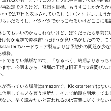
が再設定できるけど、12日を目標、もうすこしかかるか
azonでは17日と表示されている)。別エントリにしよう
づらいだろうし、バタバタでかっこわるいけどここに追
絡してもいいのかもしれないけど、ぼくだったら事前に
分は何か追加で原稿書いたほうが良い気がしたので、こ
ckstarterのハードウェア製造よりは予想外の問題が少
る模様。
ートできない紙版なので、「なるべく、納期よりきっち
います。今週末から、深圳の工場は旧正月で2週間ぜん
い。
売っている場所はamazonで、Kickstarterではな
に信用してモノを買う場所だ。そこで納期を明示して出
訳ない。早く読みたいと言われるのは言葉に尽くせない