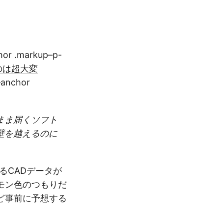
hor .markup–p-
のは超大変
–anchor
まま届くソフト
壁を越えるのに
るCADデータが
モン色のつもりだ
ど事前に予想する