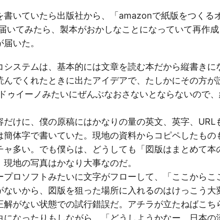
を書いていたら出版社から、「amazonで紙版をつくる
eが届いてみたら、製本がおかしなことになっていて再作
が届いた。
コシステムは、基本的には文章を読む本だから縦書きに
読んでくれたときに出たアイデアで、たしかにその方が
=アルドゥイーノみたいにぜんぶなおさないとならないので
容だけに、僕の原稿にはかなりの量の英文、英字、URL
は簡体字で書いていた。現地の資料からコピペしたもの
チャ多い。でも僕らは、どうしても「図版はまとめて本
。現地の写真はかなり大事なのだ。
ープロソフトみたいに文字がフローして、「ここからこ
がないから、図版を狙った場所に入れるのはけっこう大
正解がない状態での試行錯誤だ。アチラが立たねばこち
白になったりもしながら、「どうしようかなー、日本の