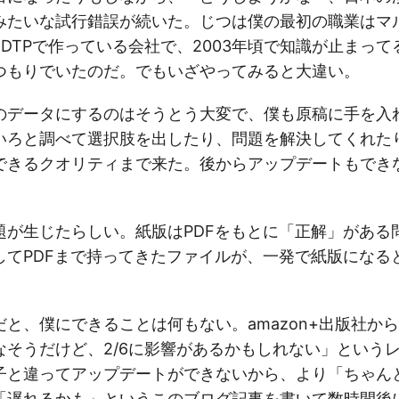
みたいな試行錯誤が続いた。じつは僕の最初の職業はマ
+DTPで作っている会社で、2003年頃で知識が止まっ
つもりでいたのだ。でもいざやってみると大違い。
のデータにするのはそうとう大変で、僕も原稿に手を入
いろと調べて選択肢を出したり、問題を解決してくれた
できるクオリティまで来た。後からアップデートもでき
題が生じたらしい。紙版はPDFをもとに「正解」がある
してPDFまで持ってきたファイルが、一発で紙版になる
と、僕にできることは何もない。amazon+出版社か
なそうだけど、2/6に影響があるかもしれない」という
子と違ってアップデートができないから、より「ちゃん
「遅れるかも」というこのブログ記事を書いて数時間後