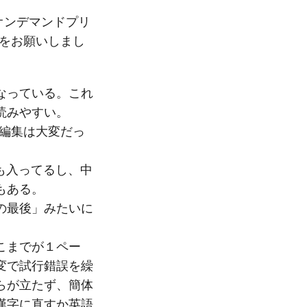
オンデマンドプリ
成をお願いしまし
なっている。これ
読みやすい。
、編集は大変だっ
も入ってるし、中
もある。
の最後」みたいに
こまでが１ペー
変で試行錯誤を繰
らが立たず、簡体
漢字に直すか英語