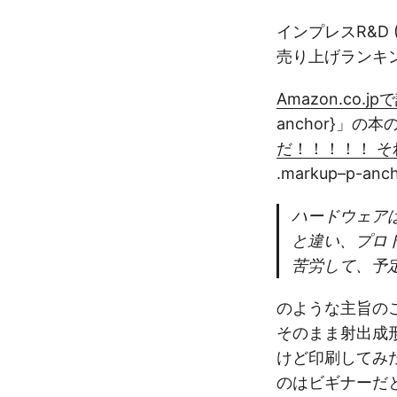
インプレスR&D (2
売り上げランキング:
Amazon.co.
anchor}」
だ！！！！！ そ
.markup–p-an
ハードウェア
と違い、プロ
苦労して、予
のような主旨の
そのまま射出成
けど印刷してみ
のはビギナーだ