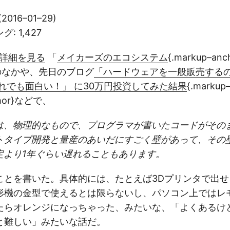
016–01–29)
 1,427
jpで詳細を見る
「
メイカーズのエコシステム
{.markup–anc
の本のなかや、先日のブログ
「ハードウェアを一般販売する
れでも面白い！」 に30万円投資してみた結果
{.markup
chor}などで、
は、物理的なもので、プログラマが書いたコードがその
トタイプ開発と量産のあいだにすごく壁があって、その
定より1年ぐらい遅れることもあります。
ことを書いた。具体的には、たとえば3Dプリンタで出せ
形機の金型で使えるとは限らないし、パソコン上ではレ
たらオレンジになっちゃった、みたいな、「よくあるけ
と難しい」みたいな話だ。