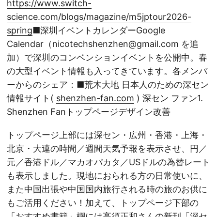
https://www.switch-
science.com/blogs/magazine/m5jptour2026-
spring
■深圳イベントカレンダーGoogle
Calendar（nicotechshenzhen@gmail.com を追
加）で深圳のコンベンションイベントを公開中。春
の大型イベント情報も入ってきています。各メンバ
ーからのシェア：■荒木大地 日本人のための深セン
情報サイト(
shenzhen-fan.com
) 深セン ファン1.
Shenzhen Fanトップページデザイン改善
トップページ上部には深セン・広州・香港・上海・
北京・大連の時間／週間天気予報を表示させ、円／
元／香港ドル／マカオパカタ／USドルの為替レート
も表示しました。現地におられる方の日常使いに、
また中国出張や中国国内旅行される時の旅のお供に
もご活用ください！加えて、トップページ下部の
「おすすめ書籍」欄には高須正和さんの新刊「深セ