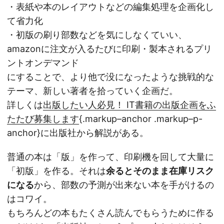
・表紙や本のレイアウトなどの編集処理を企画化し
て省力化
・初版の刷り部数などを気にしなくていい、
amazonに注文が入るたびに印刷・製本されるプリ
ントオンデマンド
にすることで、より他で没になったような挑戦的な
テーマ、新しい著者を拾っていく企画だ。
詳しくは
出版したい人必見！ IT書籍の出版企画をふ
たたび募集します
{.markup–anchor .markup–p-
anchor}に出版社から解説がある。
普通の本は「版」を作って、印刷機を回して大量に
「初版」を作る。それは
余るとそのまま在庫リスク
になる
から、部数の予測が出来ない本を手がけるの
はコワイ。
もちろんどの本もたくさん読んでもらうために作る