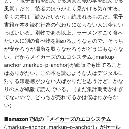
ど、「電子書籍を読んでる風景と紙の本を読んでる
風景」だと、後者のほうがよく見かける気がする。
多くの本は「読みたいから」読まれるものだ。電子
書籍が本を読む行為の代わりにならない人は今もい
っぱいいる。別物である以上、ラーメンすごく食べ
たい人に別の食べ物を勧めるようなもので、そっち
が安かろうが場所を取らなかろうがどうにもならな
い。だから
メイカーズのエコシステム
{.markup–
anchor .markup–p-anchor}が紙版でも出てること
はありがたい。この本を読むような人はデジタルに
対する嫌悪感が少ない人ばかりだと思うけど、かな
りの人が紙版で読んでいる。（まだ集計期間がすぎ
てないので、どっちが売れてるかは僕はわからな
い）
■amazonで紙の「
メイカーズのエコシステム
{.markup–anchor .markup–p-anchor}
」がセール