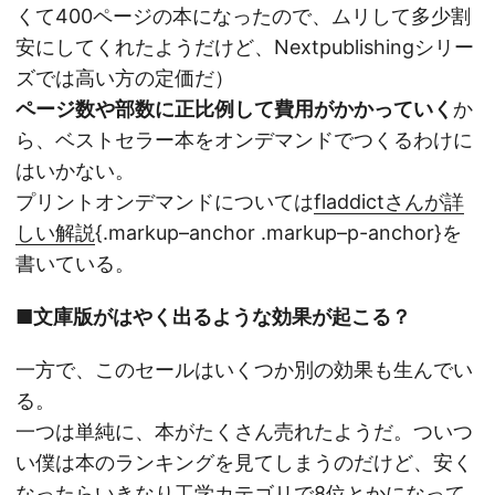
くて400ページの本になったので、ムリして多少割
安にしてくれたようだけど、Nextpublishingシリー
ズでは高い方の定価だ）
ページ数や部数に正比例して費用がかかっていく
か
ら、ベストセラー本をオンデマンドでつくるわけに
はいかない。
プリントオンデマンドについては
fladdictさんが詳
しい解説
{.markup–anchor .markup–p-anchor}を
書いている。
■文庫版がはやく出るような効果が起こる？
一方で、このセールはいくつか別の効果も生んでい
る。
一つは単純に、本がたくさん売れたようだ。ついつ
い僕は本のランキングを見てしまうのだけど、安く
なったらいきなり工学カテゴリで8位とかになって