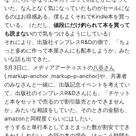
いた。なんとなく気になっていたものがセールにな
るのはお得感ある。僕もよくそれでKindle本を買っ
ている。（ただし、
値段にだけ釣られて本を買って
も読まない
ので気をつけるようにしている）
それにより、出版社インプレスR&Dの側で、「ちょ
っと多めに作って本屋さんにも配本しようか」みた
いな話も出てきた。
5月3日に、メディアアーティストの
八谷さん
{.markup–anchor .markup–p-anchor}や、共著者
のみなさんと一緒に、出版記念イベントを考えてい
て、出版社のインプレスR&Dさんにも、「チケット
と本をセットで売るので割引販売とかできません
か」みたいな相談をしていた。そのときの金額も、
amazonと同程度ぐらいにはしたい。
そうすると単行本としてまとまった数が割安ででき
るかもしれない。今回の本の場合、けっこう時間を