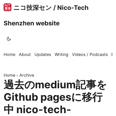
ニコ技深セン / Nico-Tech
Shenzhen website
Home
About
Updates
Writing
Videos / Podcasts
B
Home
Archive
»
過去のmedium記事を
Github pagesに移行
中 nico-tech-