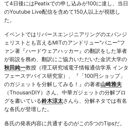
て4日後にはPeatixでの申し込みが100に達し、当日
のYoutube Live配信を含めて150人以上が視聴し
た。
イベントではリバースエンジニアリングのエバンジ
ェリストとも言えるMITのアンドリュー"バニー"フ
ァン著『ハードウェアハッカー』の翻訳をした筆者
が前説を務め、翻訳にご協力いただいた金沢大学の
秋田純一
教授（理工研究域電子情報通信学系 インタ
フェースデバイス研究室）、『「100円ショップ」
のガジェットを分解してみる！』の著者
山崎雅夫
（ThousanDIY）さん、中華ガジェットの分解ブロ
グを書いている
鈴木涼太
さんら、分解ネタでは有名
な各氏が登壇した。
各氏の発表内容に共通するのがこの5つのTipsだ。