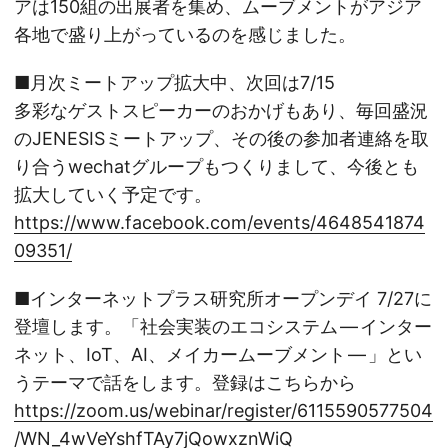
アは150組の出展者を集め、ムーブメントがアジア
各地で盛り上がっているのを感じました。
■月次ミートアップ拡大中、次回は7/15
多彩なゲストスピーカーのおかげもあり、毎回盛況
のJENESISミートアップ、その後の参加者連絡を取
り合うwechatグループもつくりまして、今後とも
拡大していく予定です。
https://www.facebook.com/events/4648541874
09351/
■インターネットプラス研究所オープンデイ 7/27に
登壇します。「社会実装のエコシステム — インター
ネット、IoT、AI、メイカームーブメント — 」とい
うテーマで話をします。登録はこちらから
https://zoom.us/webinar/register/6115590577504
/WN_4wVeYshfTAy7jQowxznWiQ