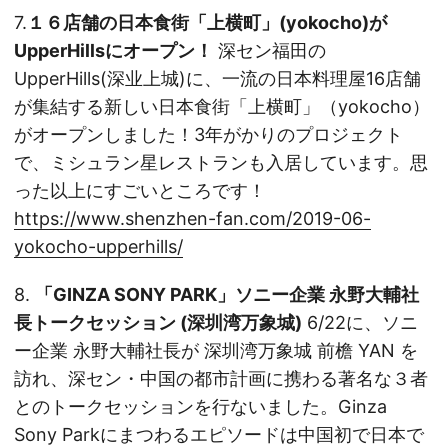
7.
１６店舗の日本食街「上横町」(yokocho)が
UpperHillsにオープン！
深セン福田の
UpperHills(深业上城)に、一流の日本料理屋16店舗
が集結する新しい日本食街「上横町」（yokocho）
がオープンしました！3年がかりのプロジェクト
で、ミシュラン星レストランも入居しています。思
った以上にすごいところです！
https://www.shenzhen-fan.com/2019-06-
yokocho-upperhills/
8.
「GINZA SONY PARK」ソニー企業 永野大輔社
長トークセッション (深圳湾万象城)
6/22に、ソニ
ー企業 永野大輔社長が 深圳湾万象城 前檐 YAN を
訪れ、深セン・中国の都市計画に携わる著名な３者
とのトークセッションを行ないました。Ginza
Sony Parkにまつわるエピソードは中国初で日本で