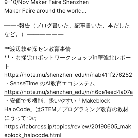
9–10/Nov Maker Faire Shenzhen
Maker Faire around the world…
— — -報告（ブログ書いた、記事書いた、本だした
など。） — — — — — —
**渡辺敦＠深セン教育事情
**・お掃除ロボットワークショップin華強北レポー
ト
https://note.mu/shenzhen_edu/n/nab411f276252
・SenseTime のAI教育エコシステム
https://note.mu/shenzhen_edu/n/n6de1eed4a07a
・安価で多機能、扱いやすい「Makeblock
HaloCode」はSTEM／プログラミング教育の教材
にうってつけ
https://fabcross.jp/topics/review/20190605_mak
eblock_halocode.html