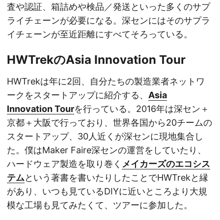
査や認証、箱詰めや検品／発送といった多くのサプ
ライチェーンが必要になる。深センにはそのサプラ
イチェーンが至近距離にすべてそろっている。
HWTrekのAsia Innovation Tour
HWTrekは年に2回、自分たちの製造業者ネットワ
ークをスタートアップに紹介する、
Asia
Innovation Tour
を行っている。2016年は深セン＋
京都＋大阪で行っており、世界各国から20チームの
スタートアップ、30人近くが深センに現地集合し
た。僕はMaker Faire深センの運営をしていたり、
ハードウェア製造を取り巻く
メイカーズのエコシス
テム
という著書を書いたりしたことでHWTrekと縁
があり、いつも見ているDIYに近いところより大規
模な工場も見てみたくて、ツアーに参加した。