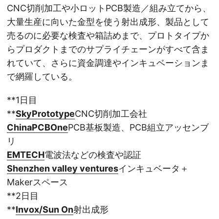
CNC切削加工や小ロットPCB製造／組み立てから、
大量生産に向いた金型を使う射出成形、製品として
売るのに必要な検査や箱詰めまで、プロトタイプか
らプロダクトまでのサプライチェーンがすべて含ま
れていて、さらに資金調達やインキュベーションま
で網羅している。
**1日目
**
SkyPrototype
CNC切削加工会社
ChinaPCBOne
PCB基板製造、PCB組立アッセンブ
リ
EMTECH
電波法などの検査や認証
Shenzhen valley ventures
インキュベータ＋
Makerスペース
**2日目
**
Invox/Sun On
射出成形