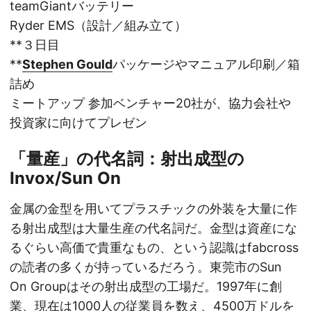
teamGiantバッテリー
Ryder EMS（設計／組み立て）
**３日目
**
Stephen Gould
パッケージやマニュアル印刷／箱
詰め
ミートアップ 参加ベンチャー20社が、協力会社や
投資家に向けてプレゼン
「量産」の代名詞：射出成型の
Invox/Sun On
金属の金型を用いてプラスチックの外装を大量に作
る射出成型は大量生産の代名詞だ。金型は資産にな
るぐらい高価で貴重なもの、という認識はfabcross
の読者の多くが持っているだろう。東莞市のSun
On Groupはその射出成型の工場だ。1997年に創
業、現在は1000人の従業員を数え、4500万ドルを