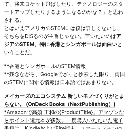
て、将来ロケット飛ばしたり、テクノロジーのスタ
ートアップしたりするようになるのかな？」と思わ
される。
とはいえアメリカのSTEMには僕は詳しくないし、
そちらをDISるのが主旨じゃない。言いたいのは
ア
ジアのSTEM、特に香港とシンガポールは面白い
と
いうことだ。
**香港とシンガポールのSTEM情報
**残念ながら、Googleでざっと検索した限り、両国
のSTEMに関する情報は日本語ではあまりない。
メイカーズのエコシステム 新しいモノづくりがとま
らない。 (OnDeck Books（NextPublishing）)
*Amazonで高須 正和の{ProductTitle}。アマゾンな
らポイント還元本が多数。一度購入いただいた電子
書籍は、KindleおよびFire端末、スマートフォンや