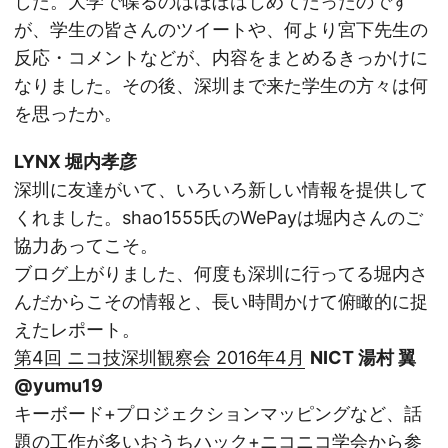
した。大学で喋るのはほぼはじめてだったのです
が、学生の皆さんのツイートや、何より宮下先生の
反応・コメントなどが、内容をまとめるきっかけに
なりました。その後、深圳まで来た学生の方々は何
を思ったか。
LYNX 堀内孝彦
深圳に友達がいて、いろいろ新しい情報を提供して
くれました。shao1555氏のWePayは堀内さんのご
協力あってこそ。
ブログ上がりました、何度も深圳に行ってる堀内さ
んだからこその情報と、長い時間かけて俯瞰的に捉
えたレポート。
第4回 ニコ技深圳観察会 2016年4月
NICT 湯村 翼
@yumu19
キーボード+プロジェクションマッピングなど、話
題の工作が多いおうちハック+ニコニコ学会から参