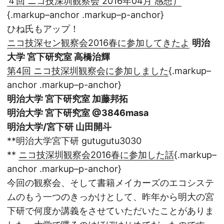
４回 ニコ技深圳観察会 2016年04月 感想）
{.markup–anchor .markup–p-anchor}
ひね氏もアップ！
ニコ技深セン観察会2016春に参加してきたよ
明治
大学 宮下研究室 高橋治輝
第4回 ニコ技深圳観察会に参加しました
{.markup–
anchor .markup–p-anchor}
明治大学 宮下研究室 加藤邦拓
明治大学 宮下研究室 @3846masa
明治大学/宮下研 山田開斗
**明治大学宮下研 gutugutu3030
**
ニコ技深圳観察会2016春に参加した話
{.markup–
anchor .markup–p-anchor}
今回の観察会、そして書籍メイカーズのエコシステ
ムのもう一つのきっかけとして、昨年から明大の宮
下研で何度か講義をさせていただいたことがありま