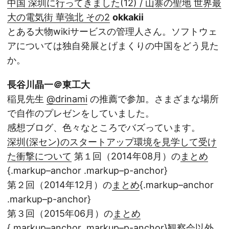
中国 深圳に行ってきました(12) / 山寨の聖地 世界最
大の電気街 華強北 その2
okkakii
とある大物wikiサービスの管理人さん。ソフトウェ
アについては独自発展とげまくりの中国をどう見た
か。
長谷川晶一＠東工大
稲見先生
@drinami
の推薦で参加。さまざまな場所
で自作のプレゼンをしていました。
感想ブログ、色々なところでバズっています。
深圳(深セン)のスタートアップ環境を見学して受け
た衝撃について
第１回（2014年08月）の
まとめ
{.markup–anchor .markup–p-anchor}
第２回（2014年12月）の
まとめ
{.markup–anchor
.markup–p-anchor}
第３回（2015年06月）の
まとめ
{.markup–anchor .markup–p-anchor}観察会以外