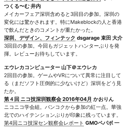
つくる〜む 井内
メイカーフェア深圳含めると3回目の参加。深圳の
変化には驚かされます。特にMakeblockの人と香港
で飲んだときのコメントが重たかった。
深圳、デザイン、フィンテック
dsgarage 束田 大介
3回目の参加。今回もガジェットハンターぶりを発
揮。レビューお待ちしています。
エウレカコンピューター 山下＠エウレカ
2回目の参加。ゲームやVRについて異常に注目して
る（まだソフト圧倒的に少ないけど）深圳をどう見
たか。
第４回 ニコ技深圳観察会 2016年04月
かおりん
ニコニコ学会組。バンコクから参加の紅一点。華強
北でのハイテンションぶりが印象に残っています。
第4回ニコ技深セン観察会レポート
GMOペパボ 一