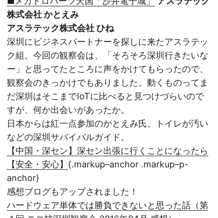
■メカトロパーツ天国「沙井電子城」
アスラテック
株式会社 かとえみ
アスラテック株式会社 ひね
深圳にビジネスパートナーを探しに来たアスラテッ
ク組。今回の観察会は、「そろそろ深圳行きたいな
ー」と思ってたところに声をかけてもらったので、
観察会のきっかけでもありました。動くものってま
だ深圳はそこまでIoTに比べると見つけづらいので
すが、何か出会いがあったか。
日本からは紅一点参加のかとえみ氏、トイレが汚い
などの深圳サバイバルガイド。
【中国・深セン】深セン出張に行くことになったら
【安全・安心】
{.markup–anchor .markup–p-
anchor}
感想ブログもアップされました！
ハードウェア単体では勝負できないと思った話（第