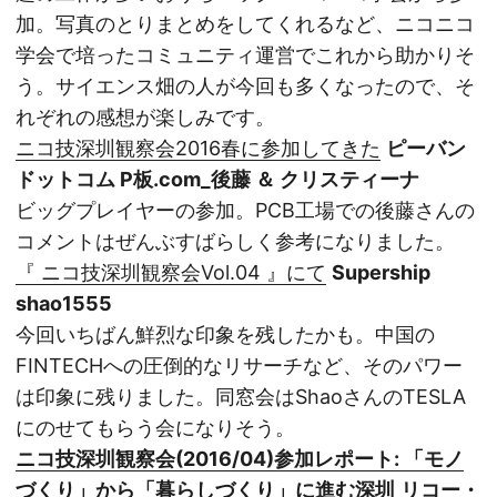
加。写真のとりまとめをしてくれるなど、ニコニコ
学会で培ったコミュニティ運営でこれから助かりそ
う。サイエンス畑の人が今回も多くなったので、そ
れぞれの感想が楽しみです。
ニコ技深圳観察会2016春に参加してきた
ピーバン
ドットコム P板.com_後藤 ＆ クリスティーナ
ビッグプレイヤーの参加。PCB工場での後藤さんの
コメントはぜんぶすばらしく参考になりました。
『 ニコ技深圳観察会Vol.04 』にて
Supership
shao1555
今回いちばん鮮烈な印象を残したかも。中国の
FINTECHへの圧倒的なリサーチなど、そのパワー
は印象に残りました。同窓会はShaoさんのTESLA
にのせてもらう会になりそう。
ニコ技深圳観察会(2016/04)参加レポート: 「モノ
づくり」から「暮らしづくり」に進む深圳
リコー・