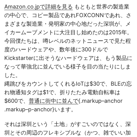
Amazon.co.jpで詳細を見る
もともと世界の製造業
の中心で、コピー製品であれFOXCONNであれ、さ
まざまな製造業・発明家の中心地だった深圳が、メ
イカームーブメントに大注目し始めたのは2015年。
今回僕たちは、噂レベルのネットニュースで見た程
度のハードウェアや、数年後に300ドルで
Kickstarterに出そうなハードウェアは、もう製品に
なって華強北に並んでいる様子を目の当たりにしま
した。
縄跳びをカウントしてくれるIoTは$30で、BLEの忘
れ物通知タグは$1で、折りたたみ電動自転車は
$600で、
普通に街中に並んで
{.markup–anchor
.markup–p-anchor}います。
それは深圳という「土地」がすごいのではなく、深
圳とその周辺のフレキシブルな（かつ、雑でいい加