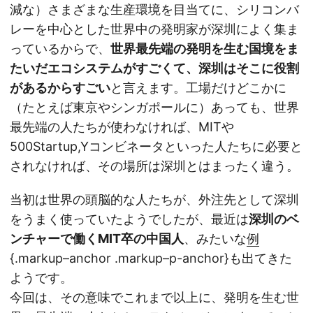
減な）さまざまな生産環境を目当てに、シリコンバ
レーを中心とした世界中の発明家が深圳によく集ま
っているからで、
世界最先端の発明を生む国境をま
たいだエコシステムがすごくて、深圳はそこに役割
があるからすごい
と言えます。工場だけどこかに
（たとえば東京やシンガポールに）あっても、世界
最先端の人たちが使わなければ、MITや
500Startup,Yコンビネータといった人たちに必要と
されなければ、その場所は深圳とはまったく違う。
当初は世界の頭脳的な人たちが、外注先として深圳
をうまく使っていたようでしたが、最近は
深圳のベ
ンチャーで働くMIT卒の中国人
、みたいな
例
{.markup–anchor .markup–p-anchor}も出てきた
ようです。
今回は、その意味でこれまで以上に、発明を生む世