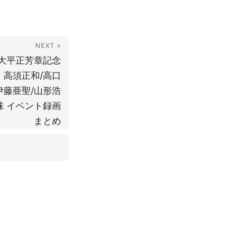
NEXT »
 大平正芳章記念
 高須正和/高口
伊藤亜聖/山形浩
雑味 イベント録画
まとめ
od