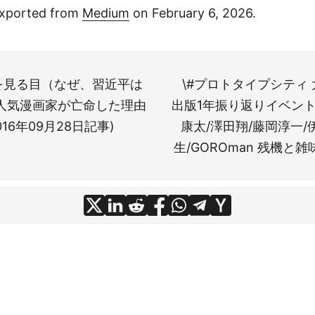
xported from
Medium
on February 6, 2026.
を見る目（なぜ、習近平は
\#プロトタイプシティ
 人気漫画家が亡命した理由
出版1年振り返りイベント
016年09月28日記事)
康太/澤田翔/藤岡淳一/
生/GOROman 残機と
 2026
ニコ技深セン / Nico-Tech Shenzhen website
·
Powered by
Hugo
&
PaperM