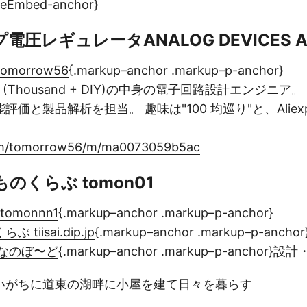
peEmbed-anchor}
圧レギュレータANALOG DEVICES A
omorrow56
{.markup–anchor .markup–p-anchor}
IY」(Thousand + DIY)の中身の電子回路設計エンジニ
価と製品解析を担当。 趣味は"100 均巡り"と、Aliexp
com/tomorrow56/m/ma0073059b5ac
のくらぶ tomon01
tomonnn1
{.markup–anchor .markup–p-anchor}
tiisai.dip.jp
{.markup–anchor .markup–p-anch
なのぼ〜ど
{.markup–anchor .markup–p-anchor
いがちに道東の湖畔に小屋を建て日々を暮らす