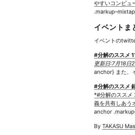
やすいコンピュータ
.markup–mixta
イベントま
イベントのtwit
#分解のススメ 
更新日:7月18日2
anchor}
また、
#分解のススメ 
*#分解のススメ
義を共有しあうオン
anchor .marku
By
TAKASU Ma