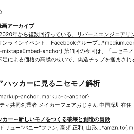
め
録画アーカイブ
 2020年から複数回行っている、リバースエンジニアリ
ラインイベント。Facebookグループ…*medium.co
p–mixtapeEmbed-anchor}
第11回の今回は、「ニセモ
不足による価格の高騰のせいで、偽造チップを掴まされ
アハッカーに見るニセモノ解析
.markup–anchor .markup–p-anchor}
ティ共同創業者 メイカーフェアおじさん 中国深圳在住
ッカー～新しいモノをつくる破壊と創造の冒険
ドリュー"バニー"ファン, 高須 正和, 山形…*amzn.to
{.m