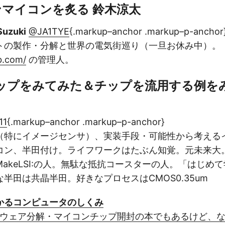
ンマイコンを炙る 鈴木涼太
Suzuki
@JA1TYE
{.markup–anchor .markup–p-anchor
トの製作・分解と世界の電気街巡り（一旦お休み中）。
ab.com/
の管理人。
ップをみてみた＆チップを流用する例をみ
11
{.markup–anchor .markup–p-anchor}
（特にイメージセンサ）、実装手段・可能性から考える
コン、半田付け。ライフワークはたぶん知覚。元未来大
akeLSI:の人。無駄な抵抗コースターの人。「はじめて
半田は共晶半田。好きなプロセスはCMOS0.35um
かるコンピュータのしくみ
ドウェア分解・マイコンチップ開封の本でもあるけど、