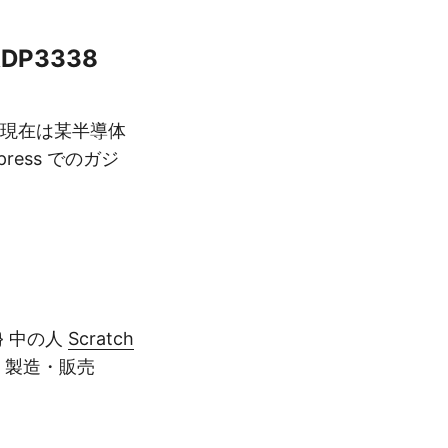
DP3338
ア。 現在は某半導体
ress でのガジ
or} 中の人
Scratch
}設計・製造・販売