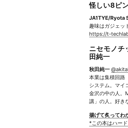
怪しい8ピ
JA1TYE/Ryota 
趣味はガジェッ
https://t-techl
ニセモノチ
田純一
秋田純一
@akita
本業は集積回路
システム。マイ
金沢の中の人。M
講」の人。好きな
揚げて炙ってわ
*この本はハー