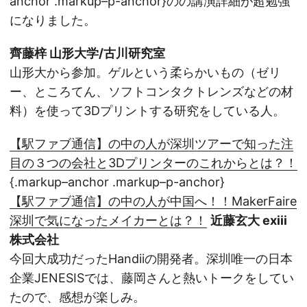
anchor .markup–p-anchor}のの講演詳細が超勉強
になりました。
齊藤梓 山形大学/古川研究室
山形大から参加。ゲルという柔らかいもの（ゼリ
ー、ところてん、ソフトコンタクトレンズなどの材
料）を使って3Dプリントする研究をしている人。
【駅ファブ通信】の中の人が深圳ツアーで知った注
目の３つの会社と3Dプリンターのこれからとは？！
{.markup–anchor .markup–p-anchor}
【駅ファブ通信】の中の人が中国へ！！MakerFaire
深圳で気になったメイカーとは？！
近藤玄大 exiii
株式会社
今回大成功だったHandiiの開発者。深圳唯一の日本
企業JENESISでは、藤岡さんと熱いトークをしてい
たので、感想が楽しみ。