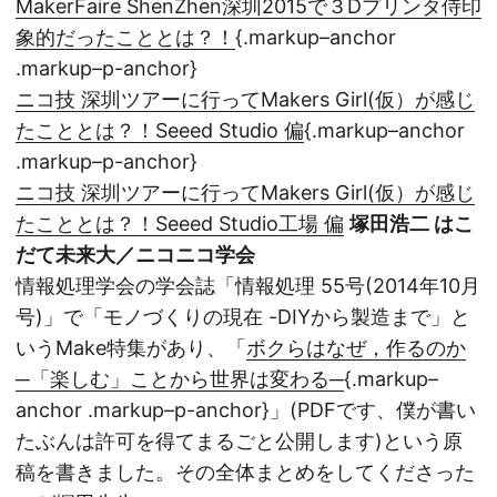
MakerFaire ShenZhen深圳2015で３Dプリンタ侍印
象的だったこととは？！
{.markup–anchor
.markup–p-anchor}
ニコ技 深圳ツアーに行ってMakers Girl(仮）が感じ
たこととは？！Seeed Studio 偏
{.markup–anchor
.markup–p-anchor}
ニコ技 深圳ツアーに行ってMakers Girl(仮）が感じ
たこととは？！Seeed Studio工場 偏
塚田浩二 はこ
だて未来大／ニコニコ学会
情報処理学会の学会誌「情報処理 55号(2014年10月
号)」で「モノづくりの現在 -DIYから製造まで」と
いうMake特集があり、「
ボクらはなぜ，作るのか
─「楽しむ」ことから世界は変わる─
{.markup–
anchor .markup–p-anchor}」(PDFです、僕が書い
たぶんは許可を得てまるごと公開します)という原
稿を書きました。その全体まとめをしてくださった