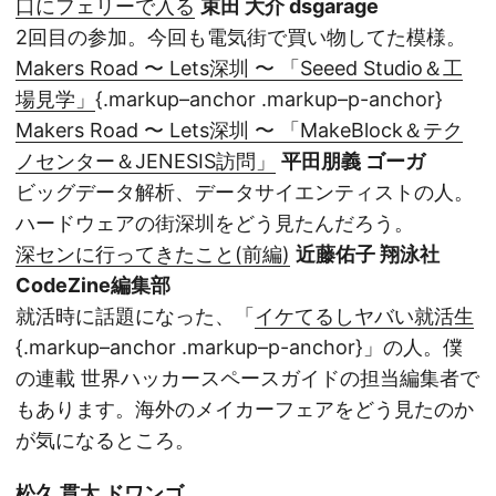
口にフェリーで入る
束田 大介 dsgarage
2回目の参加。今回も電気街で買い物してた模様。
Makers Road 〜 Lets深圳 〜 「Seeed Studio＆工
場見学」
{.markup–anchor .markup–p-anchor}
Makers Road 〜 Lets深圳 〜 「MakeBlock＆テク
ノセンター＆JENESIS訪問」
平田朋義 ゴーガ
ビッグデータ解析、データサイエンティストの人。
ハードウェアの街深圳をどう見たんだろう。
深センに行ってきたこと(前編)
近藤佑子 翔泳社
CodeZine編集部
就活時に話題になった、「
イケてるしヤバい就活生
{.markup–anchor .markup–p-anchor}」の人。僕
の連載 世界ハッカースペースガイドの担当編集者で
もあります。海外のメイカーフェアをどう見たのか
が気になるところ。
松久 貫太 ドワンゴ