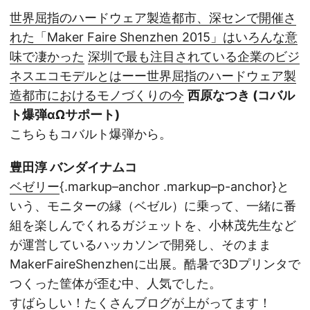
世界屈指のハードウェア製造都市、深センで開催さ
れた「Maker Faire Shenzhen 2015」はいろんな意
味で凄かった
深圳で最も注目されている企業のビジ
ネスエコモデルとはーー世界屈指のハードウェア製
造都市におけるモノづくりの今
西原なつき (コバル
ト爆弾αΩサポート)
こちらもコバルト爆弾から。
豊田淳 バンダイナムコ
ベゼリー
{.markup–anchor .markup–p-anchor}と
いう、モニターの縁（ベゼル）に乗って、一緒に番
組を楽しんでくれるガジェットを、小林茂先生など
が運営しているハッカソンで開発し、そのまま
MakerFaireShenzhenに出展。酷暑で3Dプリンタで
つくった筐体が歪む中、人気でした。
すばらしい！たくさんブログが上がってます！