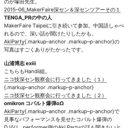
のが塚田先生。
2015–06_MakerFaire深セン＆深センツアーその１
TENGA_PRの中の人
MakerFaire Taipeiに引き続いて参加。中国語しゃべ
れるので、深い話が聞けたりしたかも。
AkiParty
{.markup–anchor .markup–p-anchor}の
写真はすごくありがたかったです。
山浦博志 exiii
こちらもHandii組。
ニコ技深セン観察会に行ってきました（１）
{.markup–anchor .markup–p-anchor}
ニコ技深セン観察会に行ってきました（２）
omikron コバルト爆弾αΩ
AkiParty
{.markup–anchor .markup–p-anchor}で
見事なパフォーマンスを見せたコバルト爆弾の
DJ/VJ。performer側のAki Partyの話も聞きたいと