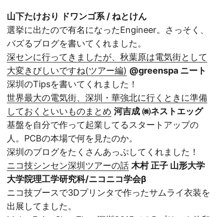
山下たけおり ドワンゴ系 / ねとけん
選挙に出たので有名になったEngineer。さっそく、
バズるブログを書いてくれました。
深センに行ってきましたが、秋葉原は電気街として
大変きびしいですね(ツアー編)
@greenspa ニート
深圳のTipsを書いてくれました！
世界最大の電気街、深圳・華強北に行くときに準備
しておくといいものまとめ
河吉成 ㈱ネストエッグ
基盤を自分で作って起業してるスタートアップの
人。PCBの本場で何を見たのか。
深圳のブログをたくさんあっぷしてくれました！
ニコ技シンセン深圳ツアーの話
木村 正子 山形大学
大学院理工学研究科/ニコニコ学会β
ニコ技ブースで3Dプリンタで作ったサムライ衣装を
出展してました。