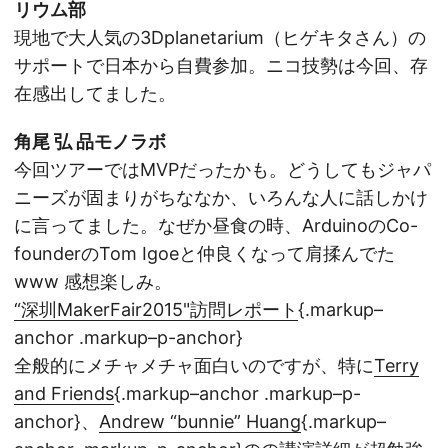
リウム部
現地で大人気の3Dplanetarium（ヒゲキタさん）の
サポートで日本から自費参加。ニコ技勢は今回、存
在感出してました。
角尾 弘 品モノラボ
今回ツアーではMVPだったかも。どうしてもジャパ
ニーズが固まりがちななか、いろんな人に話しかけ
に言ってました。なぜか昼食の時、ArduinoのCo-
founderのTom Igoeと仲良くなって肩揉んでた
www 感想楽しみ。
“深圳MakerFair2015"訪問レポート
{.markup–
anchor .markup–p-anchor}
全般的にメチャメチャ面白いのですが、特に
Terry
and Friends
{.markup–anchor .markup–p-
anchor}、
Andrew “bunnie” Huang
{.markup–