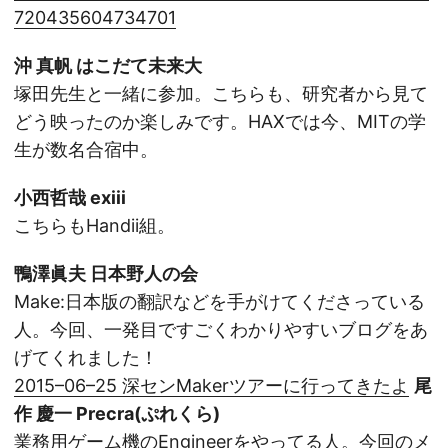
720435604734701
沖 真帆 はこだて未来大
塚田先生と一緒に参加。こちらも、研究者から見て
どう映ったのか楽しみです。HAXでは今、MITの学
生が数名合宿中。
小西哲哉 exiii
こちらもHandii組。
鴨澤眞夫 日本野人の会
Make:日本版の翻訳などを手がけてくださっている
人。今回、一発目ですごくわかりやすいブログをあ
げてくれました！
2015–06–25 深センMakerツアーに行ってきたよ
尾
作 慶一 Precra(ぷれくら)
業務用ゲーム機のEngineerをやってる人。今回のメ