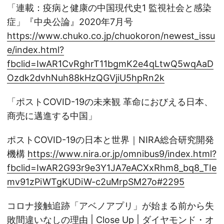
「連載：疫病と健康の中国現代史1 監視社会と感染
症」『中央公論』2020年7月号
https://www.chuko.co.jp/chuokoron/newest_issu
e/index.html?
fbclid=IwAR1CvRghrT11bgmK2e4qLtwQ5wqAaD
Ozdk2dvhNuh88kHzQGVjiU5hpRn2k
「ポストCOVID-19の未来観 革命におびえる日本、
商売に邁進する中国」
ポストCOVID-19の日本と世界｜NIRA総合研究開発
機構
https://www.nira.or.jp/omnibus9/index.html?
fbclid=IwAR2G93r9e3Y1JA7eACXxRhm8_bq8_TIe
mv91zPiWTgKUDiW-c2uMrpSM27o#2295
コロナ接触追跡「アベノアプリ」が始まる前から失
敗間違いなしの理由 | Close Up | ダイヤモンド・オ