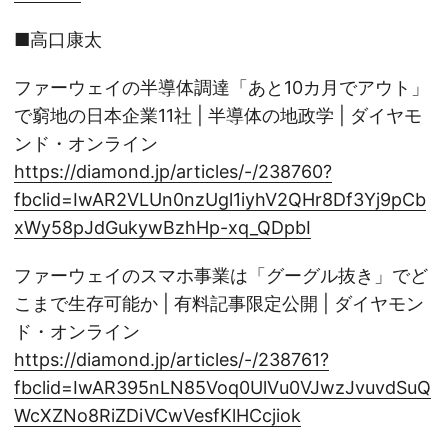
■高口康太
ファーウェイの半導体調達「あと10カ月でアウト」
で窮地の日本企業11社 | 半導体の地政学 | ダイヤモ
ンド・オンライン
https://diamond.jp/articles/-/238760?
fbclid=IwAR2VLUn0nzUgl1iyhV2QHr8Df3Yj9pCb
xWy58pJdGukywBzhHp-xq_QDpbI
ファーウェイのスマホ事業は「グーグル抜き」でど
こまで生存可能か | 有料記事限定公開 | ダイヤモン
ド・オンライン
https://diamond.jp/articles/-/238761?
fbclid=IwAR395nLN85Voq0UlVu0VJwzJvuvdSuQ
WcXZNo8RiZDiVCwVesfKlHCcjiok