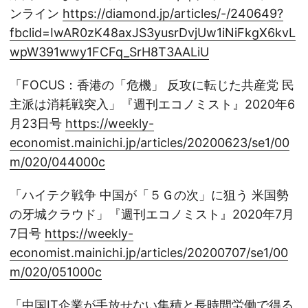
ンライン
https://diamond.jp/articles/-/240649?
fbclid=IwAR0zK48axJS3yusrDvjUw1iNiFkgX6kvL
wpW391wwy1FCFq_SrH8T3AALiU
「FOCUS：香港の「危機」 反攻に転じた共産党 民
主派は消耗戦突入」『週刊エコノミスト』2020年6
月23日号
https://weekly-
economist.mainichi.jp/articles/20200623/se1/00
m/020/044000c
「ハイテク戦争 中国が「５Ｇの次」に狙う 米国勢
の牙城クラウド」『週刊エコノミスト』2020年7月
7日号
https://weekly-
economist.mainichi.jp/articles/20200707/se1/00
m/020/051000c
「中国IT企業が手放せない集積と長時間労働で得る