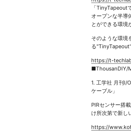
「TinyTap
オープンな半導体
とができる環境
そのような環境
る"TinyTa
https://t-tec
■ThousanDIY/M
1. 工学社 月刊
ケーブル」
PIRセンサー搭
け所次第で新し
https://www.ko