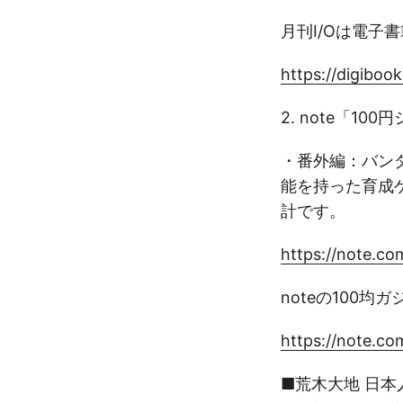
月刊I/Oは電子
https://digiboo
2. note「1
・番外編：バンダイ
能を持った育成
計です。
https://note.c
noteの100
https://note.
■荒木大地 日本