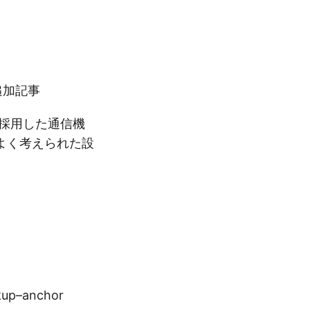
追加記事
3を採用した通信機
よく考えられた設
kup–anchor