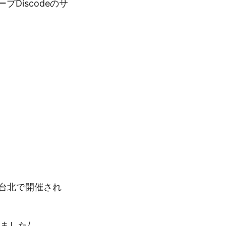
Discodeのサ
9日に台北で開催され
ってきました/