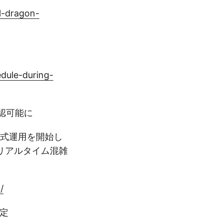
l-dragon-
dule-during-
認可能に
正式運用を開始し
リアルタイム混雑
/
予定