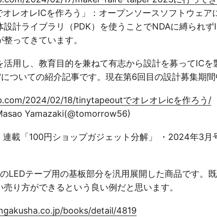
eoutでオレオレICを作ろう」：オープンソースソフトウェ
設計ライブラリ（PDK）を使うことでNDAに縛られず
が整ってきています。
を活用し、教育目的を兼ねて有志から設計を募ってICを
peout"についての紹介記事です。現在第6回目の設計募集期
hlab.com/2024/02/18/tinytapeoutでオレオレicを作ろう/
asao Yamazaki(@tomorrow56)
I/O 連載「100円ショップガジェット分解」 ・2024年3月
載のLEDテープ用の基板部分を汎用展開した商品です。
い売り方ができるという良い例だと思います。
hgakusha.co.jp/books/detail/4819