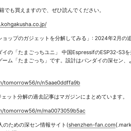
書籍でも買えますので、ぜひ読んでください。
k.kohgakusha.co.jp/
00円ショップのガジェットを分解してみる」: 2024年2月の
の「たまごっちユニ」 中国EspressifのESP32-S
ゲーム「たまごっち」です。設計はバンダイの深セン、
om/tomorrow56/n/n5aae0ddffa9b
均ガジェット分解の過去記事はマガジンにまとめています。
com/tomorrow56/m/ma0073059b5ac
人のための深セン情報サイト(
shenzhen-fan.com
{.mar