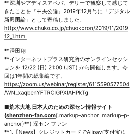
**深圳やアディスアベバ、デリーで観察して感じて
きたことを『中央公論』2019年12月号に「デジタル
新興国論」として寄稿しました。
http://www.chuko.co.jp/chuokoron/2019/11/2019
12_1.html
**澤田翔
**インターネットプラス研究所のオンラインセッシ
ョンを 12/22 (日) 21:00 (JST) から開催します。今
回は1年間の総集編です。
https://zoom.us/webinar/register/6115590577504
/WN_xaqbenYFTRCIGPXIAHPkTg
■荒木大地 日本人のための深セン情報サイト
(
shenzhen-fan.com
{.markup–anchor .markup–p-
anchor}**) 深セン ファン
**1.【News】クレジットカードでAlipay(支付宝)に