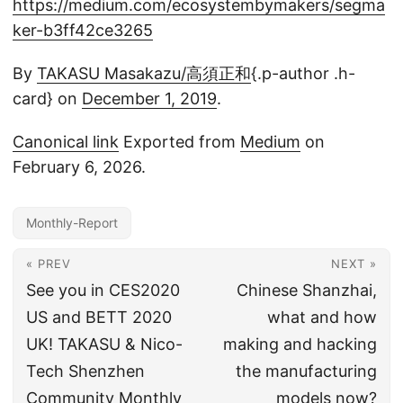
https://medium.com/ecosystembymakers/segma
ker-b3ff42ce3265
By
TAKASU Masakazu/高須正和
{.p-author .h-
card} on
December 1, 2019
.
Canonical link
Exported from
Medium
on
February 6, 2026.
Monthly-Report
« PREV
NEXT »
See you in CES2020
Chinese Shanzhai,
US and BETT 2020
what and how
UK! TAKASU & Nico-
making and hacking
Tech Shenzhen
the manufacturing
Community Monthly
models now?